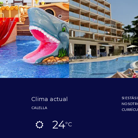
SI ESTÁ
Clima actual
NOSOTRO
CALELLA
CURRÍCU
24
ºC