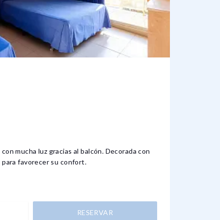
HABI
1 O 2
Esta ha
su desc
 con mucha luz gracias al balcón. Decorada con
balcón.
 para favorecer su confort.
RESERVAR