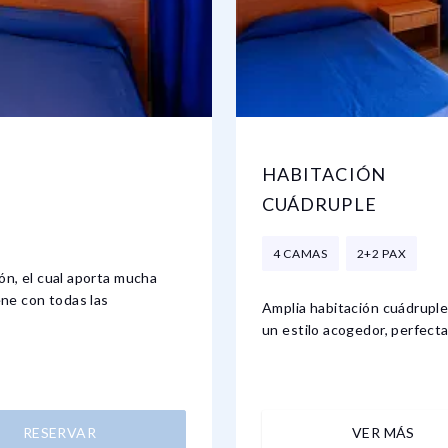
HABITACIÓN
CUÁDRUPLE
4 CAMAS
2+2 PAX
ón, el cual aporta mucha
ene con todas las
Amplia habitación cuádruple
un estilo acogedor, perfecta
RESERVAR
VER MÁS