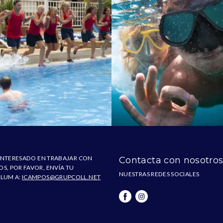
S INTERESADO EN TRABAJAR CON
Contacta con nosotro
S, POR FAVOR, ENVÍA TU
NUESTRAS REDES SOCIALES
LUM A:
ICAMPOS@GRUPCOLL.NET