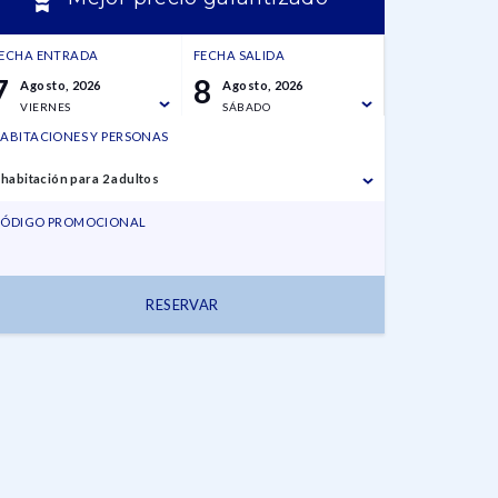
ECHA ENTRADA
FECHA SALIDA
7
8
Agosto, 2026
Agosto, 2026
VIERNES
SÁBADO
ABITACIONES Y PERSONAS
 habitación para 2 adultos
ÓDIGO PROMOCIONAL
RESERVAR
7 agosto,
8 agosto,
1 habitación para 2
2026
2026
adultos