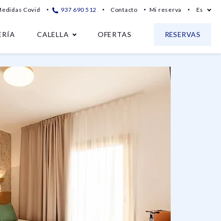
edidas Covid
937 690 512
Contacto
Mi reserva
Es
ERÍA
CALELLA
OFERTAS
RESERVAS