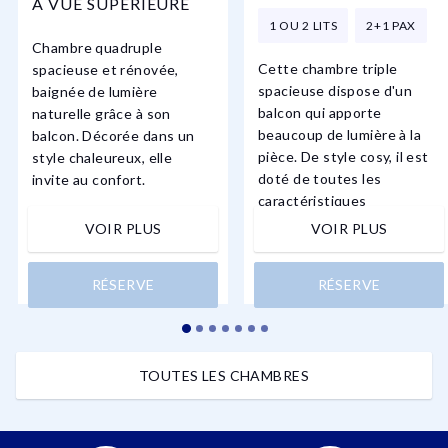
À VUE SUPÉRIEURE
1 OU 2 LITS
2+1 PAX
Chambre quadruple
Cette chambre triple
spacieuse et rénovée,
spacieuse dispose d'un
baignée de lumière
balcon qui apporte
naturelle grâce à son
beaucoup de lumière à la
balcon. Décorée dans un
pièce. De style cosy, il est
style chaleureux, elle
doté de toutes les
invite au confort.
caractéristiques
nécessaires pour ...
VOIR PLUS
VOIR PLUS
RÉSERVE
RÉSERVE
TOUTES LES CHAMBRES