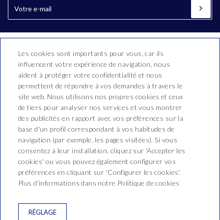
Les cookies sont importants pour vous, car ils
influencent votre expérience de navigation, nous
aident à protéger votre confidentialité et nous
permettent de répondre à vos demandes à travers le
site web. Nous utilisons nos propres cookies et ceux
de tiers pour analyser nos services et vous montrer
Hotel Bon Repòs
des publicités en rapport avec vos préférences sur la
base d'un profil correspondant à vos habitudes de
Vallderoure, 17-23
navigation (par exemple, les pages visitées). Si vous
T. 937 690 512
consentez à leur installation, cliquez sur 'Accepter les
cookies' ou vous pouvez également configurer vos
reservas@hotelbonrepos.net
préférences en cliquant sur 'Configurer les cookies'.
Plus d'informations dans notre Politique de cookies
NEWSLETTER
CONTACTEZ
CONDITIONS DE RÉSERVATION
RÉGLAGE