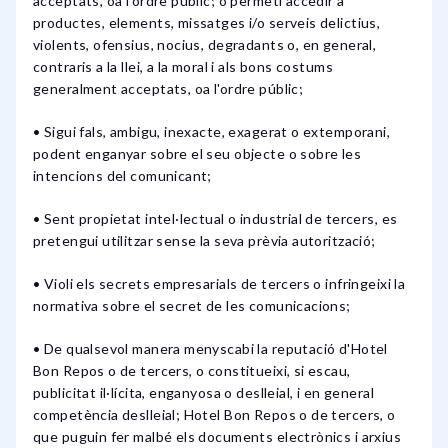
acceptats, oa l'ordre públic; o permeti accedir a
productes, elements, missatges i/o serveis delictius,
violents, ofensius, nocius, degradants o, en general,
contraris a la llei, a la moral i als bons costums
generalment acceptats, oa l'ordre públic;
• Sigui fals, ambigu, inexacte, exagerat o extemporani,
podent enganyar sobre el seu objecte o sobre les
intencions del comunicant;
• Sent propietat intel·lectual o industrial de tercers, es
pretengui utilitzar sense la seva prèvia autorització;
• Violi els secrets empresarials de tercers o infringeixi la
normativa sobre el secret de les comunicacions;
• De qualsevol manera menyscabi la reputació d'Hotel
Bon Repos o de tercers, o constitueixi, si escau,
publicitat il·lícita, enganyosa o deslleial, i en general
competència deslleial; Hotel Bon Repos o de tercers, o
que puguin fer malbé els documents electrònics i arxius