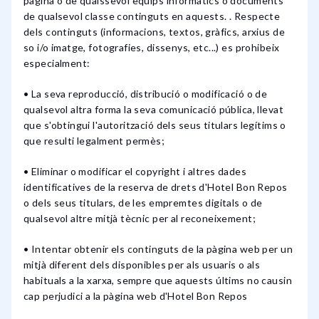
pàgina o de qualssevol equips informàtics o documents
de qualsevol classe continguts en aquests. . Respecte
dels continguts (informacions, textos, gràfics, arxius de
so i/o imatge, fotografies, dissenys, etc...) es prohibeix
especialment:
• La seva reproducció, distribució o modificació o de
qualsevol altra forma la seva comunicació pública, llevat
que s'obtingui l'autorització dels seus titulars legítims o
que resulti legalment permès;
• Eliminar o modificar el copyright i altres dades
identificatives de la reserva de drets d'Hotel Bon Repos
o dels seus titulars, de les empremtes digitals o de
qualsevol altre mitjà tècnic per al reconeixement;
• Intentar obtenir els continguts de la pàgina web per un
mitjà diferent dels disponibles per als usuaris o als
habituals a la xarxa, sempre que aquests últims no causin
cap perjudici a la pàgina web d'Hotel Bon Repos