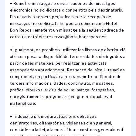
• Remetre missatges o enviar cadenes de missatges
electrònics no sol·licitats o consentits pels destinataris.
Els usuaris o tercers perjudicats per la recepció de
missatges no sol·licitats ho podran comunicar a Hotel
Bon Repos remetent un missatge a la següent adreça de
correu electrònic: reservas@hotelbonrepos.net
• Igualment, es prohibeix utilitzar les llistes de distribució
així com posar a disposició de tercers dades obtingudes a
partir de les mateixes, per realitzar les activitats
assenyalades anteriorment. Respecte del site, l'usuari es
compromet, en particular a no transmetre o difondre de
tercers informacions, dades, continguts, missatges,
gràfics, dibuixos, arxius de so i/o imatge, fotografies,
enregistraments, programari i en general qualsevol
material que:
• Indueixi o promogui actuacions delictives,
denigratòries, difamatòries, violentes o en general,
contràries a la llei, a la moral i bons costums generalment