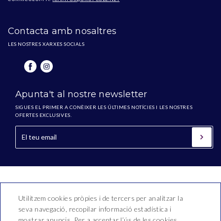
Contacta amb nosaltres
LES NOSTRES XARXES SOCIALS
Apunta't al nostre newsletter
SIGUES EL PRIMER A CONÈIXER LES ÚLTIMES NOTÍCIES I LES NOSTRES
OFERTES EXCLUSIVES.
Utilitzem cookies pròpies i de tercers per analitzar la
seva navegació, recopilar informació estadística i
mostrar anuncis. Per a acceptar l’ús de les cookies