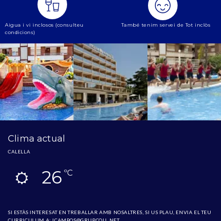
Aigua i vi inclosos (consulteu
També tenim servei de Tot inclòs
condicions)
Clima actual
CALELLA
26
ºC
SI ESTÀS INTERESAT EN TREBALLAR AMB NOSALTRES, SI US PLAU, ENVIA EL TEU
CURRICULUM A:
ICAMPOS@GRUPCOLL.NET