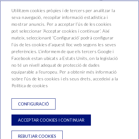
Utilitzem cookies pròpies i de tercers per analitzar la
seva navegació, recopilar informació estadística i
mostrar anuncis. Per a acceptar l’ús de les cookies
pot seleccionar ‘Acceptar cookies i continuar’. Així
mateix, seleccionant ‘Configuració’ podrà configurar
Hotel Bon Repòs
l’ús de les cookies d’aquest lloc web segons les seves
preferències. L’informem de que els tercers Google i
Vallderoure, 17-23
Facebook estan ubicats a Estats Units, on la legislació
T. 937 690 512
no té un nivell adequat de protecció de dades
equiparable a l’europeu. Per a obtenir més informació
reservas@hotelbonrepos.net
sobre l’ús de les cookies i els seus drets, accedeixi a la
Política de cookies
NEWSLETTER
CONTACTE
CONDICIONS DE RESERVA
CONFIGURACIÓ
POLÍTICA DE PRIVACITAT
AVÍS LEGAL
ACCEPTAR COOKIES I CONTINUAR
POLITICA DE COOKIES
REBUTJAR COOKIES