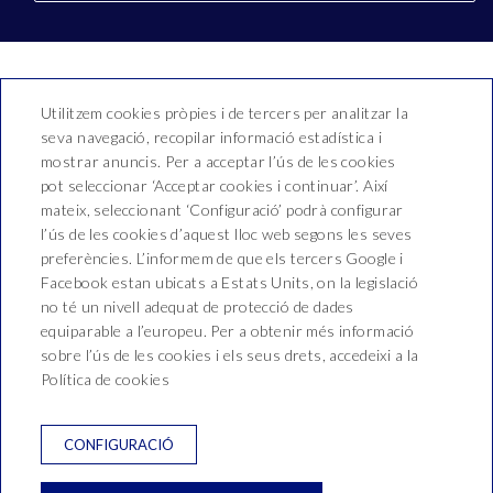
Utilitzem cookies pròpies i de tercers per analitzar la
seva navegació, recopilar informació estadística i
mostrar anuncis. Per a acceptar l’ús de les cookies
pot seleccionar ‘Acceptar cookies i continuar’. Així
mateix, seleccionant ‘Configuració’ podrà configurar
Hotel Bon Repòs
l’ús de les cookies d’aquest lloc web segons les seves
preferències. L’informem de que els tercers Google i
Vallderoure, 17-23
Facebook estan ubicats a Estats Units, on la legislació
T. 937 690 512
no té un nivell adequat de protecció de dades
equiparable a l’europeu. Per a obtenir més informació
reservas@hotelbonrepos.net
sobre l’ús de les cookies i els seus drets, accedeixi a la
Política de cookies
NEWSLETTER
CONTACTE
CONDICIONS DE RESERVA
CONFIGURACIÓ
POLÍTICA DE PRIVACITAT