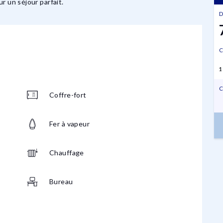
r un séjour parfait.
D
C
1
C
Coffre-fort
Fer à vapeur
Chauffage
Bureau