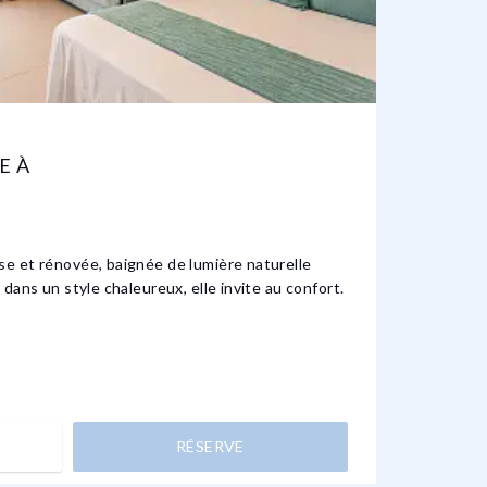
E À
CHAM
1 OU 2
e et rénovée, baignée de lumière naturelle
Cette c
dans un style chaleureux, elle invite au confort.
repos. 
RÉSERVE